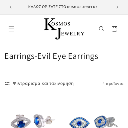
μετάβαση
HUNDRE
ΚΑΛΩΣ ΟΡΙΣΑΤΕ ΣΤΟ KOSMOS JEWELRY!
στο
περιεχόμενο
Καλάθι
Σ
Earrings-Evil Eye Earrings
υ
λ
Φιλτράρισμα και ταξινόμηση
4 προϊόντα
λ
ο
γ
ή