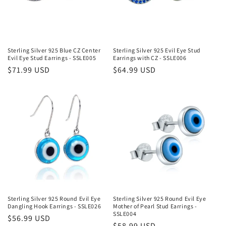
:
Sterling Silver 925 Blue CZ Center
Sterling Silver 925 Evil Eye Stud
Evil Eye Stud Earrings - SSLE005
Earrings with CZ - SSLE006
Κανονική
$71.99 USD
Κανονική
$64.99 USD
τιμή
τιμή
Sterling Silver 925 Round Evil Eye
Sterling Silver 925 Round Evil Eye
Dangling Hook Earrings - SSLE026
Mother of Pearl Stud Earrings -
SSLE004
Κανονική
$56.99 USD
Κανονική
$58.99 USD